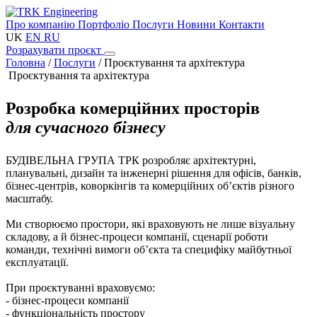
Про компанію
Портфоліо
Послуги
Новини
Контакти
UK
EN
RU
Розрахувати проєкт
Головна
/
Послуги
/
Проєктування та архітектура
Проєктування та архітектура
Розробка комерційних просторів
для сучасного бізнесу
БУДІВЕЛЬНА ГРУПА ТРК розробляє архітектурні,
планувальні, дизайн та інженерні рішення для офісів, банків,
бізнес-центрів, коворкінгів та комерційних об’єктів різного
масштабу.
Ми створюємо простори, які враховують не лише візуальну
складову, а й бізнес-процеси компанії, сценарії роботи
команди, технічні вимоги об’єкта та специфіку майбутньої
експлуатації.
При проєктуванні враховуємо:
- бізнес-процеси компанії
- функціональність простору