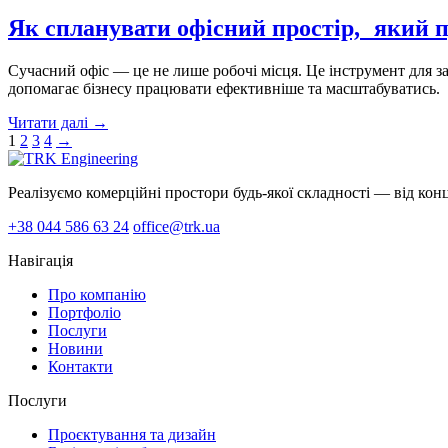
Як спланувати офісний простір, який п
Сучасний офіс — це не лише робочі місця. Це інструмент для 
допомагає бізнесу працювати ефективніше та масштабуватись.
Читати далі
→
1
2
3
4
→
Реалізуємо комерційні простори будь-якої складності — від конце
+38 044 586 63 24
office@trk.ua
Навігація
Про компанію
Портфоліо
Послуги
Новини
Контакти
Послуги
Проєктування та дизайн