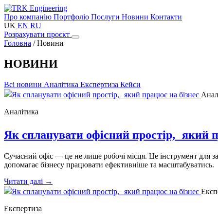
Про компанію
Портфоліо
Послуги
Новини
Контакти
UK
EN
RU
Розрахувати проєкт
Головна
/
Новини
НОВИНИ
Всі новини
Аналітика
Експертиза
Кейси
Анал
Аналітика
Як спланувати офісний простір, який п
Сучасний офіс — це не лише робочі місця. Це інструмент для 
допомагає бізнесу працювати ефективніше та масштабуватись.
Читати далі
→
Експ
Експертиза